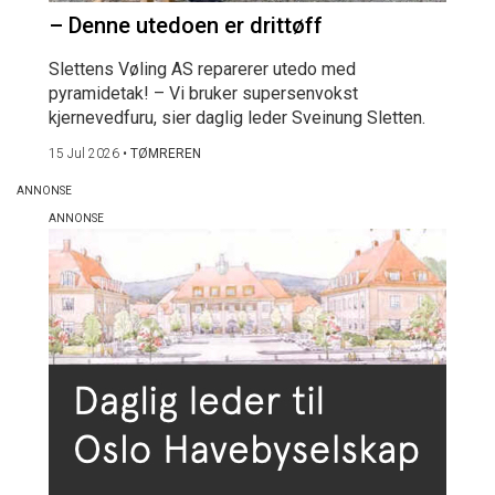
– Denne utedoen er drittøff
Slettens Vøling AS reparerer utedo med
pyramidetak! – Vi bruker supersenvokst
kjernevedfuru, sier daglig leder Sveinung Sletten.
15 Jul 2026
•
TØMREREN