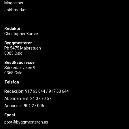
Magasiner
Jobbmarked
Redaktør
Christopher Kunøe
Byggmesteren
Pb 5475 Majorstuen
0305 Oslo
Besøksadresse
Sørkedalsveien 9
0368 Oslo
Telefon
Redaksjon:
917 63 644
/
917 63 644
Abonnement:
24 07 70 57
Annonser:
901 27 006
Epost
post@byggmesteren.as