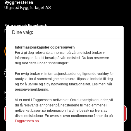
Byggmesteren
Utgis på Byggforlaget AS.
Følg oss på Facebook
Få med deg det siste innen byggebransjen
Dine valg:
Informasjonskapsler og personvern
For å gi deg relevante annonser på vårt nettsted bruker vi
informasjon fra ditt besøk på vårt nettsted. Du kan reservere
deg mot dette under "Innstillinger".
For øvrig bruker vi informasjonskapsler og lignende verktøy for
analyse, for å sammenligne nettlesere, tilpasse innhold til deg
og for å utvikle og tilby nødvendig funksjonalitet. Les mer i vår
personvernerklæring.
Byggmesteren følger Vær Varsom-plakaten og presseetikken slik
den er nedfelt i Redaktørplakaten.
Vi er med i Fagpressen-nettverket. Om du samtykker under, vil
du få relevante annonser på nettstedene til medlemmene i
nettverket basert på informasjon fra dine besøk på tvers av
Abonner på vårt nyhetsbrev
disse nettstedene. En oversikt over medlemmene finner du på
Fagpressen.no.