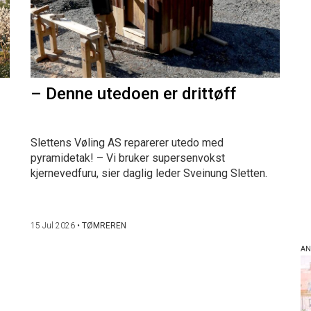
– Denne utedoen er drittøff
Slettens Vøling AS reparerer utedo med
pyramidetak! – Vi bruker supersenvokst
kjernevedfuru, sier daglig leder Sveinung Sletten.
15 Jul 2026
•
TØMREREN