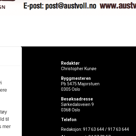
Redaktør
Christopher Kunøe
Byggmesteren
i
Pb 5475 Majorstuen
0305 Oslo
vere
rer
Besøksadresse
Sørkedalsveien 9
ed
0368 Oslo
ktøy
d til
Telefon
es mer
Redaksjon:
917 63 644
/
917 63 644