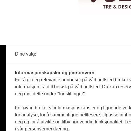
Dine valg:
Abonner
Nyheter
Tømreren
Informasjonskapsler og personvern
Reportasje
For å gi deg relevante annonser på vårt nettsted bruker v
Produkter
informasjon fra ditt besøk på vårt nettsted. Du kan reser
Kommenta
deg mot dette under "Innstillinger".
Magasiner
Jobbmark
For øvrig bruker vi informasjonskapsler og lignende ver
for analyse, for å sammenligne nettlesere, tilpasse innhol
deg og for å utvikle og tilby nødvendig funksjonalitet. L
i vår personvernerklæring.