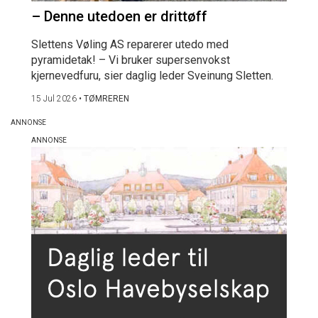
– Denne utedoen er drittøff
Slettens Vøling AS reparerer utedo med
pyramidetak! – Vi bruker supersenvokst
kjernevedfuru, sier daglig leder Sveinung Sletten.
15 Jul 2026
•
TØMREREN