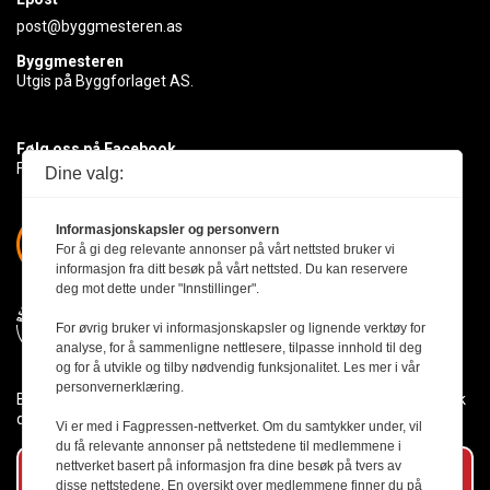
post@byggmesteren.as
Byggmesteren
Utgis på Byggforlaget AS.
Følg oss på Facebook
Få med deg det siste innen byggebransjen
Dine valg:
Informasjonskapsler og personvern
For å gi deg relevante annonser på vårt nettsted bruker vi
informasjon fra ditt besøk på vårt nettsted. Du kan reservere
deg mot dette under "Innstillinger".
For øvrig bruker vi informasjonskapsler og lignende verktøy for
analyse, for å sammenligne nettlesere, tilpasse innhold til deg
og for å utvikle og tilby nødvendig funksjonalitet. Les mer i vår
personvernerklæring.
Byggmesteren følger Vær Varsom-plakaten og presseetikken slik
den er nedfelt i Redaktørplakaten.
Vi er med i Fagpressen-nettverket. Om du samtykker under, vil
du få relevante annonser på nettstedene til medlemmene i
nettverket basert på informasjon fra dine besøk på tvers av
Abonner på vårt nyhetsbrev
disse nettstedene. En oversikt over medlemmene finner du på