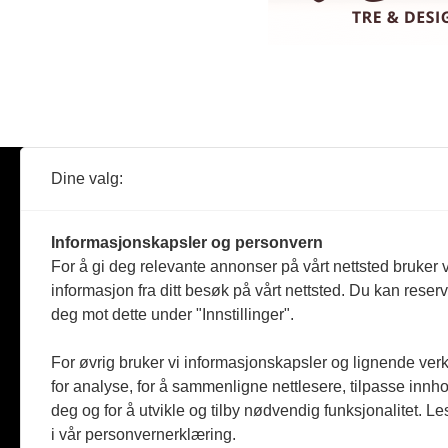
Dine valg:
Abonner
Nyheter
Tømreren
Informasjonskapsler og personvern
Reportasje
For å gi deg relevante annonser på vårt nettsted bruker v
Produkter
informasjon fra ditt besøk på vårt nettsted. Du kan reser
Kommenta
deg mot dette under "Innstillinger".
Magasiner
Jobbmark
For øvrig bruker vi informasjonskapsler og lignende ver
for analyse, for å sammenligne nettlesere, tilpasse innhol
deg og for å utvikle og tilby nødvendig funksjonalitet. L
i vår personvernerklæring.