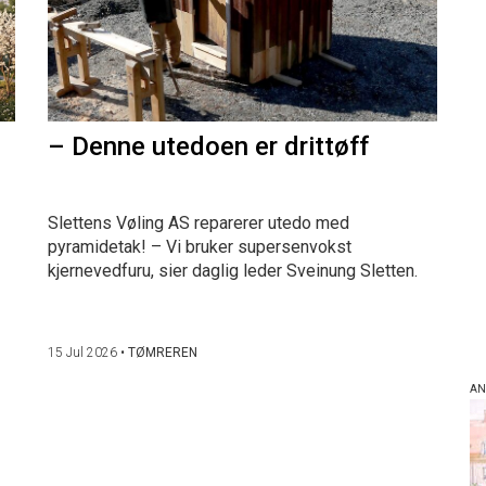
– Denne utedoen er drittøff
Slettens Vøling AS reparerer utedo med
pyramidetak! – Vi bruker supersenvokst
kjernevedfuru, sier daglig leder Sveinung Sletten.
15 Jul 2026
•
TØMREREN