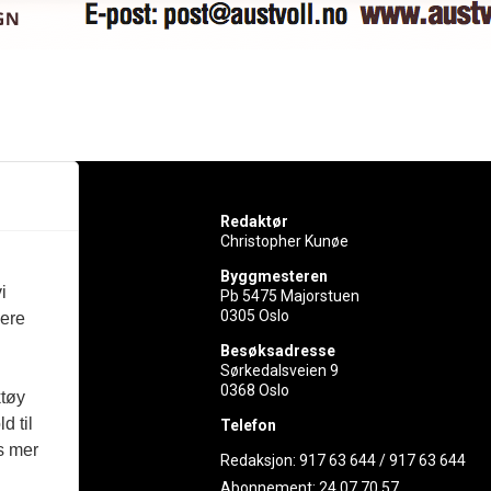
Redaktør
Christopher Kunøe
Byggmesteren
i
Pb 5475 Majorstuen
0305 Oslo
vere
rer
Besøksadresse
Sørkedalsveien 9
ed
0368 Oslo
ktøy
d til
Telefon
es mer
Redaksjon:
917 63 644
/
917 63 644
Abonnement:
24 07 70 57