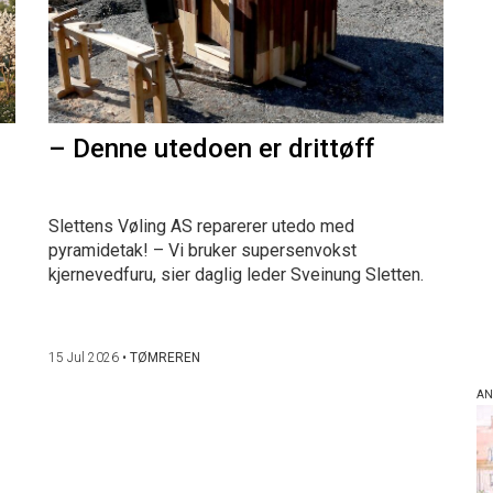
– Denne utedoen er drittøff
Slettens Vøling AS reparerer utedo med
pyramidetak! – Vi bruker supersenvokst
kjernevedfuru, sier daglig leder Sveinung Sletten.
15 Jul 2026
•
TØMREREN