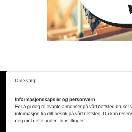
Dine valg:
Abonner
Nyheter
Tømreren
Informasjonskapsler og personvern
Reportasje
For å gi deg relevante annonser på vårt nettsted bruker v
Produkter
informasjon fra ditt besøk på vårt nettsted. Du kan reser
Kommenta
deg mot dette under "Innstillinger".
Magasiner