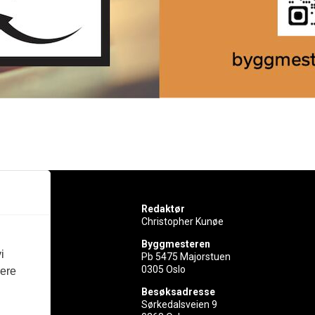
Redaktør
Christopher Kunøe
Byggmesteren
i
Pb 5475 Majorstuen
0305 Oslo
vere
rer
Besøksadresse
Sørkedalsveien 9