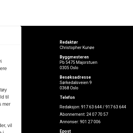
Redaktør
Christopher Kunøe
Byggmesteren
i
Pb 5475 Majorstuen
0305 Oslo
vere
rer
Besøksadresse
Sørkedalsveien 9
ed
0368 Oslo
ktøy
d til
Telefon
es mer
Redaksjon:
917 63 644
/
917 63 644
Abonnement:
24 07 70 57
Annonser:
901 27 006
r, vil
Epost
 i