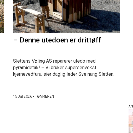
– Denne utedoen er drittøff
Slettens Vøling AS reparerer utedo med
pyramidetak! – Vi bruker supersenvokst
kjernevedfuru, sier daglig leder Sveinung Sletten.
15 Jul 2026
•
TØMREREN