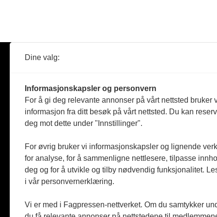
Dine valg:
Abonner
Nyheter
Tømreren
Informasjonskapsler og personvern
Reportasje
For å gi deg relevante annonser på vårt nettsted bruker v
Produkter
informasjon fra ditt besøk på vårt nettsted. Du kan reser
Kommenta
deg mot dette under "Innstillinger".
Magasiner
Jobbmark
For øvrig bruker vi informasjonskapsler og lignende ver
for analyse, for å sammenligne nettlesere, tilpasse innhol
deg og for å utvikle og tilby nødvendig funksjonalitet. L
i vår personvernerklæring.
Vi er med i Fagpressen-nettverket. Om du samtykker unde
du få relevante annonser på nettstedene til medlemmene