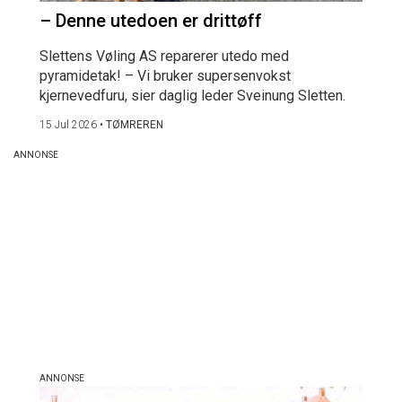
– Denne utedoen er drittøff
Slettens Vøling AS reparerer utedo med
pyramidetak! – Vi bruker supersenvokst
kjernevedfuru, sier daglig leder Sveinung Sletten.
15 Jul 2026
•
TØMREREN