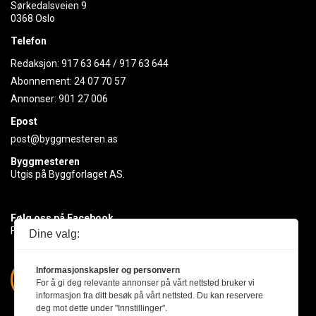
Sørkedalsveien 9
0368 Oslo
Telefon
Redaksjon:
917 63 644
/
917 63 644
Abonnement:
24 07 70 57
Annonser:
901 27 006
Epost
post@byggmesteren.as
Byggmesteren
Utgis på Byggforlaget AS.
Følg oss på Facebook
Få med deg det siste innen byggebransjen
Dine valg:
Informasjonskapsler og personvern
For å gi deg relevante annonser på vårt nettsted bruker vi
informasjon fra ditt besøk på vårt nettsted. Du kan reservere
deg mot dette under "Innstillinger".