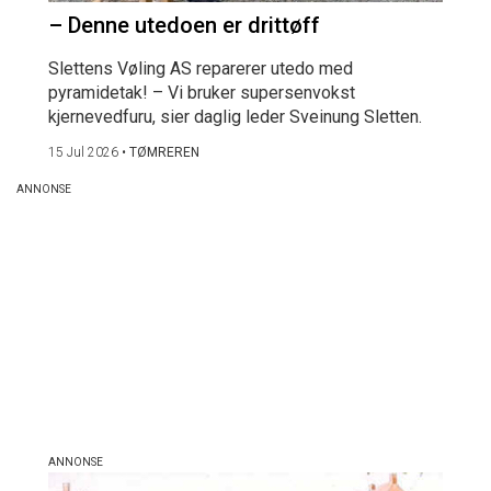
– Denne utedoen er drittøff
Slettens Vøling AS reparerer utedo med
pyramidetak! – Vi bruker supersenvokst
kjernevedfuru, sier daglig leder Sveinung Sletten.
15 Jul 2026
•
TØMREREN