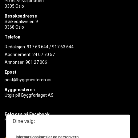
Pb 5475 Majorstuen
0305 Oslo
Besøksadresse
Sørkedalsveien 9
0368 Oslo
Telefon
Redaksjon:
917 63 644
/
917 63 644
Abonnement:
24 07 70 57
Annonser:
901 27 006
Epost
post@byggmesteren.as
Byggmesteren
Utgis på Byggforlaget AS.
Følg oss på Facebook
Få med deg det siste innen byggebransjen
Dine valg:
Informasjonskapsler og personvern