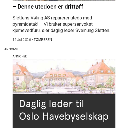
– Denne utedoen er drittøff
Slettens Vøling AS reparerer utedo med
pyramidetak! – Vi bruker supersenvokst
kjernevedfuru, sier daglig leder Sveinung Sletten.
15 Jul 2026
•
TØMREREN