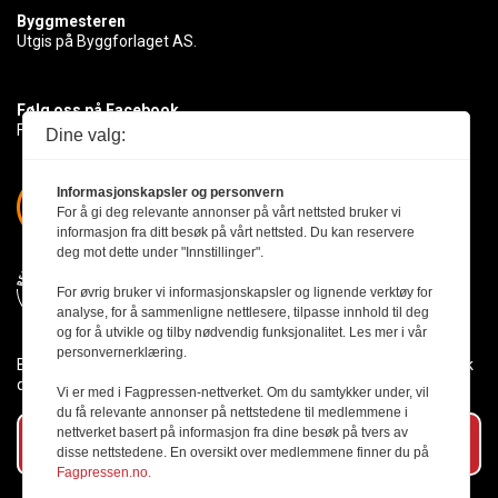
Byggmesteren
Utgis på Byggforlaget AS.
Følg oss på Facebook
Få med deg det siste innen byggebransjen
Dine valg:
Informasjonskapsler og personvern
For å gi deg relevante annonser på vårt nettsted bruker vi
informasjon fra ditt besøk på vårt nettsted. Du kan reservere
deg mot dette under "Innstillinger".
For øvrig bruker vi informasjonskapsler og lignende verktøy for
analyse, for å sammenligne nettlesere, tilpasse innhold til deg
og for å utvikle og tilby nødvendig funksjonalitet. Les mer i vår
personvernerklæring.
Byggmesteren følger Vær Varsom-plakaten og presseetikken slik
den er nedfelt i Redaktørplakaten.
Vi er med i Fagpressen-nettverket. Om du samtykker under, vil
du få relevante annonser på nettstedene til medlemmene i
nettverket basert på informasjon fra dine besøk på tvers av
Abonner på vårt nyhetsbrev
disse nettstedene. En oversikt over medlemmene finner du på
Fagpressen.no.