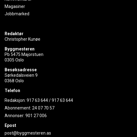
Magasiner
Jobbmarked
Redaktør
Christopher Kunøe
Byggmesteren
Pb 5475 Majorstuen
0305 Oslo
Besøksadresse
Sørkedalsveien 9
0368 Oslo
Telefon
Redaksjon:
917 63 644
/
917 63 644
Abonnement:
24 07 70 57
Annonser:
901 27 006
Epost
post@byggmesteren.as