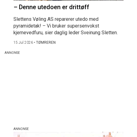
– Denne utedoen er drittøff
Slettens Vøling AS reparerer utedo med
pyramidetak! – Vi bruker supersenvokst
kjernevedfuru, sier daglig leder Sveinung Sletten.
15 Jul 2026
•
TØMREREN