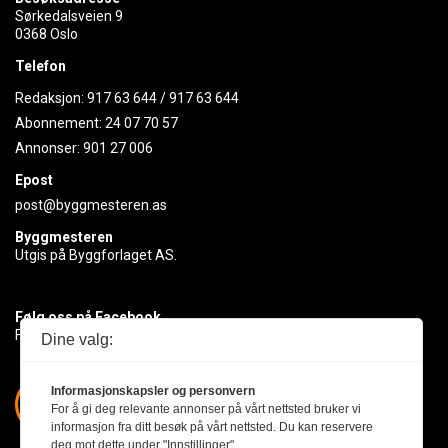
Sørkedalsveien 9
0368 Oslo
Telefon
Redaksjon:
917 63 644
/
917 63 644
Abonnement:
24 07 70 57
Annonser:
901 27 006
Epost
post@byggmesteren.as
Byggmesteren
Utgis på Byggforlaget AS.
Følg oss på Facebook
Få med deg det siste innen byggebransjen
Dine valg:
Informasjonskapsler og personvern
For å gi deg relevante annonser på vårt nettsted bruker vi
informasjon fra ditt besøk på vårt nettsted. Du kan reservere
deg mot dette under "Innstillinger".