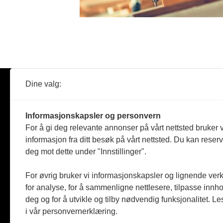
Dine valg:
Abonner
Nyheter
Tømreren
Informasjonskapsler og personvern
Reportasje
For å gi deg relevante annonser på vårt nettsted bruker v
Produkter
informasjon fra ditt besøk på vårt nettsted. Du kan reser
Kommenta
deg mot dette under "Innstillinger".
Magasiner
Jobbmark
For øvrig bruker vi informasjonskapsler og lignende ver
for analyse, for å sammenligne nettlesere, tilpasse innhol
deg og for å utvikle og tilby nødvendig funksjonalitet. L
i vår personvernerklæring.