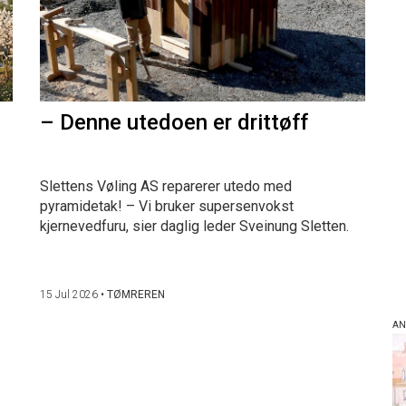
– Denne utedoen er drittøff
Slettens Vøling AS reparerer utedo med
pyramidetak! – Vi bruker supersenvokst
kjernevedfuru, sier daglig leder Sveinung Sletten.
15 Jul 2026
•
TØMREREN