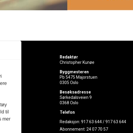
Redaktør
Christopher Kunøe
Byggmesteren
i
Pb 5475 Majorstuen
0305 Oslo
vere
rer
Besøksadresse
Sørkedalsveien 9
ed
0368 Oslo
ktøy
d til
Telefon
es mer
Redaksjon:
917 63 644
/
917 63 644
Abonnement:
24 07 70 57