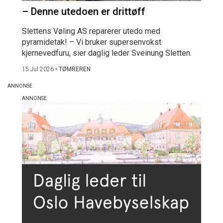
– Denne utedoen er drittøff
Slettens Vøling AS reparerer utedo med
pyramidetak! – Vi bruker supersenvokst
kjernevedfuru, sier daglig leder Sveinung Sletten.
15 Jul 2026
•
TØMREREN