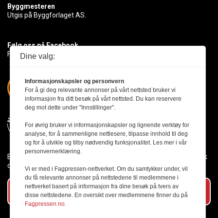
Byggmesteren
Utgis på Byggforlaget AS.
Følg oss på Facebook
Få med deg det siste innen byggebransjen
Dine valg:
Informasjonskapsler og personvern
For å gi deg relevante annonser på vårt nettsted bruker vi
informasjon fra ditt besøk på vårt nettsted. Du kan reservere
deg mot dette under "Innstillinger".
For øvrig bruker vi informasjonskapsler og lignende verktøy for
analyse, for å sammenligne nettlesere, tilpasse innhold til deg
og for å utvikle og tilby nødvendig funksjonalitet. Les mer i vår
personvernerklæring.
Byggmesteren følger Vær Varsom-plakaten og presseetikken slik
den er nedfelt i Redaktørplakaten.
Vi er med i Fagpressen-nettverket. Om du samtykker under, vil
du få relevante annonser på nettstedene til medlemmene i
nettverket basert på informasjon fra dine besøk på tvers av
Abonner på vårt nyhetsbrev
disse nettstedene. En oversikt over medlemmene finner du på
Fagpressen.no.