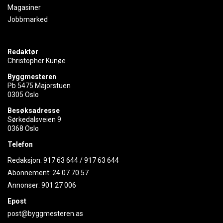
Magasiner
Jobbmarked
Redaktør
Christopher Kunøe
Byggmesteren
Pb 5475 Majorstuen
0305 Oslo
Besøksadresse
Sørkedalsveien 9
0368 Oslo
Telefon
Redaksjon:
917 63 644
/
917 63 644
Abonnement:
24 07 70 57
Annonser:
901 27 006
Epost
post@byggmesteren.as