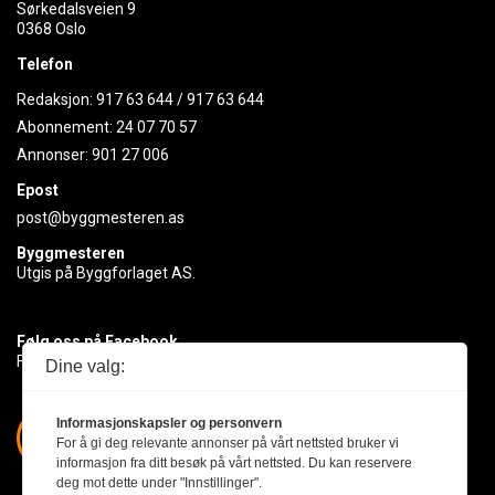
Sørkedalsveien 9
0368 Oslo
Telefon
Redaksjon:
917 63 644
/
917 63 644
Abonnement:
24 07 70 57
Annonser:
901 27 006
Epost
post@byggmesteren.as
Byggmesteren
Utgis på Byggforlaget AS.
Følg oss på Facebook
Få med deg det siste innen byggebransjen
Dine valg:
Informasjonskapsler og personvern
For å gi deg relevante annonser på vårt nettsted bruker vi
informasjon fra ditt besøk på vårt nettsted. Du kan reservere
deg mot dette under "Innstillinger".