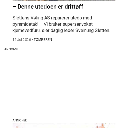
– Denne utedoen er drittøff
Slettens Vøling AS reparerer utedo med
pyramidetak! – Vi bruker supersenvokst
kjernevedfuru, sier daglig leder Sveinung Sletten.
15 Jul 2026
•
TØMREREN