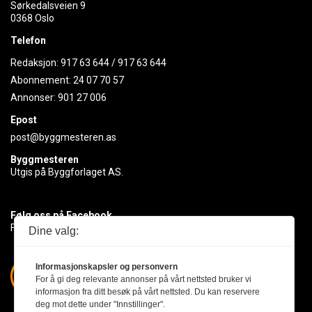
Sørkedalsveien 9
0368 Oslo
Telefon
Redaksjon:
917 63 644
/
917 63 644
Abonnement:
24 07 70 57
Annonser:
901 27 006
Epost
post@byggmesteren.as
Byggmesteren
Utgis på Byggforlaget AS.
Følg oss på Facebook
Få med deg det siste innen byggebransjen
Dine valg:
Informasjonskapsler og personvern
For å gi deg relevante annonser på vårt nettsted bruker vi
informasjon fra ditt besøk på vårt nettsted. Du kan reservere
deg mot dette under "Innstillinger".