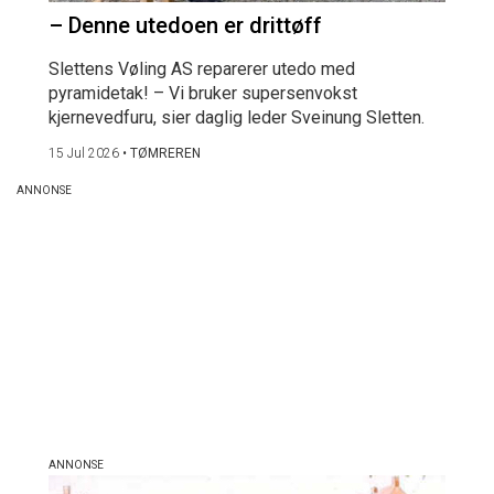
– Denne utedoen er drittøff
Slettens Vøling AS reparerer utedo med
pyramidetak! – Vi bruker supersenvokst
kjernevedfuru, sier daglig leder Sveinung Sletten.
15 Jul 2026
•
TØMREREN