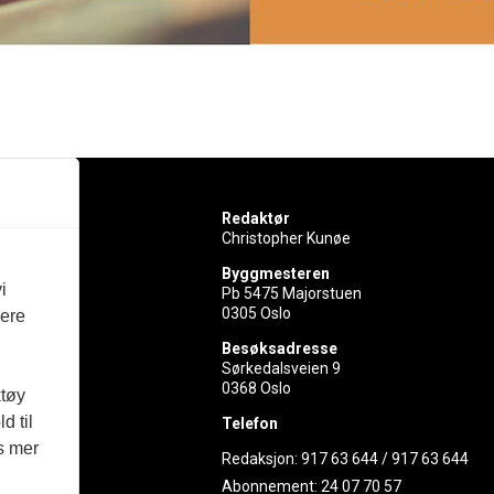
Redaktør
Christopher Kunøe
Byggmesteren
i
Pb 5475 Majorstuen
0305 Oslo
vere
rer
Besøksadresse
Sørkedalsveien 9
ed
0368 Oslo
ktøy
d til
Telefon
es mer
Redaksjon:
917 63 644
/
917 63 644
Abonnement:
24 07 70 57