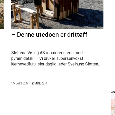
– Denne utedoen er drittøff
Slettens Vøling AS reparerer utedo med
pyramidetak! – Vi bruker supersenvokst
kjernevedfuru, sier daglig leder Sveinung Sletten.
15 Jul 2026
•
TØMREREN