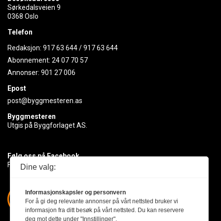
Sørkedalsveien 9
0368 Oslo
Telefon
Redaksjon:
917 63 644
/
917 63 644
Abonnement:
24 07 70 57
Annonser:
901 27 006
Epost
post@byggmesteren.as
Byggmesteren
Utgis på Byggforlaget AS.
Følg oss på Facebook
Få med deg det siste innen byggebransjen
Dine valg:
Informasjonskapsler og personvern
For å gi deg relevante annonser på vårt nettsted bruker vi
informasjon fra ditt besøk på vårt nettsted. Du kan reservere
deg mot dette under "Innstillinger".