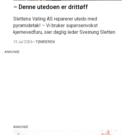
– Denne utedoen er drittøff
Slettens Vøling AS reparerer utedo med
pyramidetak! – Vi bruker supersenvokst
kjernevedfuru, sier daglig leder Sveinung Sletten.
15 Jul 2026
•
TØMREREN