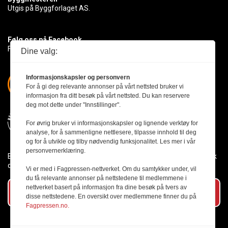
Utgis på Byggforlaget AS.
Følg oss på Facebook
Få med deg det siste innen byggebransjen
Dine valg:
Informasjonskapsler og personvern
For å gi deg relevante annonser på vårt nettsted bruker vi
informasjon fra ditt besøk på vårt nettsted. Du kan reservere
deg mot dette under "Innstillinger".
For øvrig bruker vi informasjonskapsler og lignende verktøy for
analyse, for å sammenligne nettlesere, tilpasse innhold til deg
og for å utvikle og tilby nødvendig funksjonalitet. Les mer i vår
personvernerklæring.
Byggmesteren følger Vær Varsom-plakaten og presseetikken slik
den er nedfelt i Redaktørplakaten.
Vi er med i Fagpressen-nettverket. Om du samtykker under, vil
du få relevante annonser på nettstedene til medlemmene i
nettverket basert på informasjon fra dine besøk på tvers av
Abonner på vårt nyhetsbrev
disse nettstedene. En oversikt over medlemmene finner du på
Fagpressen.no.