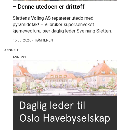
– Denne utedoen er drittøff
Slettens Vøling AS reparerer utedo med
pyramidetak! – Vi bruker supersenvokst
kjernevedfuru, sier daglig leder Sveinung Sletten.
15 Jul 2026
•
TØMREREN