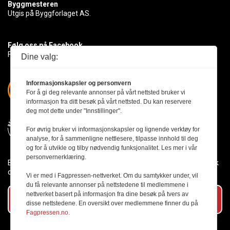
Byggmesteren
Utgis på Byggforlaget AS.
Følg oss på Facebook
Få med deg det siste innen byggebransjen
Dine valg:
Informasjonskapsler og personvern
For å gi deg relevante annonser på vårt nettsted bruker vi
informasjon fra ditt besøk på vårt nettsted. Du kan reservere
deg mot dette under "Innstillinger".
For øvrig bruker vi informasjonskapsler og lignende verktøy for
analyse, for å sammenligne nettlesere, tilpasse innhold til deg
og for å utvikle og tilby nødvendig funksjonalitet. Les mer i vår
personvernerklæring.
Byggmesteren følger Vær Varsom-plakaten og presseetikken slik
den er nedfelt i Redaktørplakaten.
Vi er med i Fagpressen-nettverket. Om du samtykker under, vil
du få relevante annonser på nettstedene til medlemmene i
nettverket basert på informasjon fra dine besøk på tvers av
Abonner på vårt nyhetsbrev
disse nettstedene. En oversikt over medlemmene finner du på
Fagpressen.no.