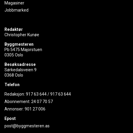
Magasiner
Jobbmarked
Redaktør
Christopher Kunøe
Byggmesteren
Pb 5475 Majorstuen
0305 Oslo
Besøksadresse
Sørkedalsveien 9
0368 Oslo
Telefon
Redaksjon:
917 63 644
/
917 63 644
Abonnement:
24 07 70 57
Annonser:
901 27 006
Epost
post@byggmesteren.as