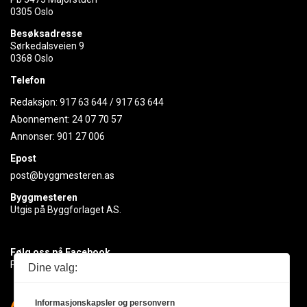
0305 Oslo
Besøksadresse
Sørkedalsveien 9
0368 Oslo
Telefon
Redaksjon:
917 63 644
/
917 63 644
Abonnement:
24 07 70 57
Annonser:
901 27 006
Epost
post@byggmesteren.as
Byggmesteren
Utgis på Byggforlaget AS.
Følg oss på Facebook
Få med deg det siste innen byggebransjen
Dine valg:
Informasjonskapsler og personvern