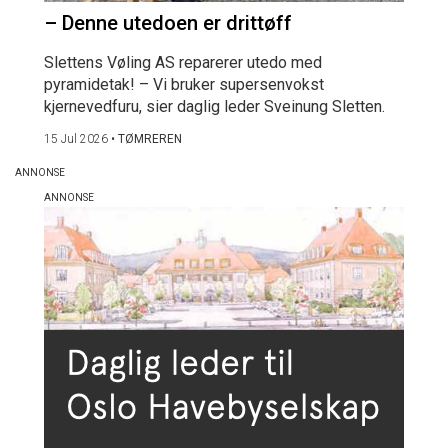
– Denne utedoen er drittøff
Slettens Vøling AS reparerer utedo med
pyramidetak! – Vi bruker supersenvokst
kjernevedfuru, sier daglig leder Sveinung Sletten.
15 Jul 2026
•
TØMREREN