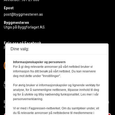
Epost
post@byggmesteren.as
Byggmesteren
Utgis på Byggforlaget AS.
Følg oss på Facebook
Få med deg det siste innen byggebransjen
Dine valg:
Informasjonskapsler og personvern
For å gi deg relevante annonser på vårt nettsted bruker vi
informasjon fra ditt besøk på vårt nettsted. Du kan reservere
deg mot dette under "Innstillinger".
For øvrig bruker vi informasjonskapsler og lignende verktøy for
analyse, for å sammenligne nettlesere, tilpasse innhold til deg
og for å utvikle og tilby nødvendig funksjonalitet. Les mer i vår
personvernerklæring.
Byggmesteren følger Vær Varsom-plakaten og presseetikken slik
den er nedfelt i Redaktørplakaten.
Vi er med i Fagpressen-nettverket. Om du samtykker under, vil
du få relevante annonser på nettstedene til medlemmene i