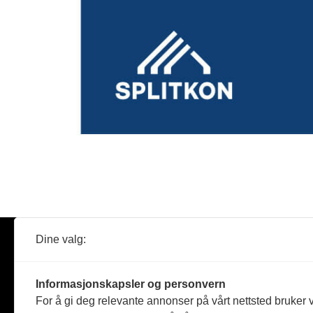
Dine valg:
Abonner
Nyheter
Tømreren
Informasjonskapsler og personvern
Reportasje
For å gi deg relevante annonser på vårt nettsted bruker v
Produkter