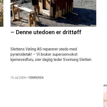
– Denne utedoen er drittøff
Slettens Vøling AS reparerer utedo med
pyramidetak! – Vi bruker supersenvokst
kjernevedfuru, sier daglig leder Sveinung Sletten.
15 Jul 2026
•
TØMREREN