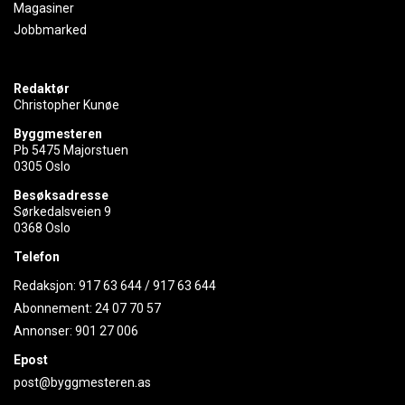
Magasiner
Jobbmarked
Redaktør
Christopher Kunøe
Byggmesteren
Pb 5475 Majorstuen
0305 Oslo
Besøksadresse
Sørkedalsveien 9
0368 Oslo
Telefon
Redaksjon:
917 63 644
/
917 63 644
Abonnement:
24 07 70 57
Annonser:
901 27 006
Epost
post@byggmesteren.as