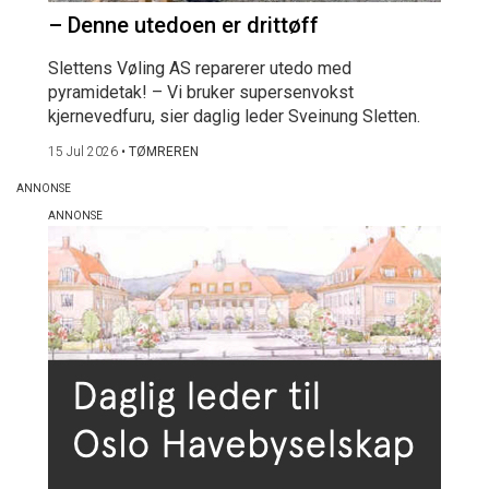
– Denne utedoen er drittøff
Slettens Vøling AS reparerer utedo med
pyramidetak! – Vi bruker supersenvokst
kjernevedfuru, sier daglig leder Sveinung Sletten.
15 Jul 2026
•
TØMREREN