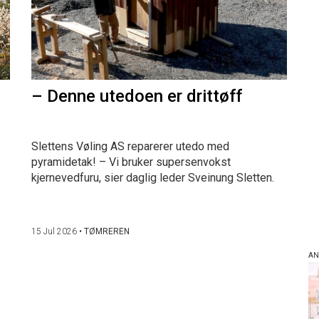
– Denne utedoen er drittøff
Slettens Vøling AS reparerer utedo med
pyramidetak! – Vi bruker supersenvokst
kjernevedfuru, sier daglig leder Sveinung Sletten.
15 Jul 2026
•
TØMREREN