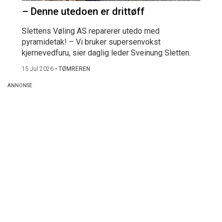
– Denne utedoen er drittøff
Slettens Vøling AS reparerer utedo med
pyramidetak! – Vi bruker supersenvokst
kjernevedfuru, sier daglig leder Sveinung Sletten.
15 Jul 2026
•
TØMREREN