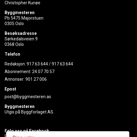
Christopher Kunøe
Byggmesteren
Pb 5475 Majorstuen
0305 Oslo
Besøksadresse
Sørkedalsveien 9
0368 Oslo
Telefon
Redaksjon:
917 63 644
/
917 63 644
Abonnement:
24 07 70 57
Annonser:
901 27 006
Epost
post@byggmesteren.as
Byggmesteren
Utgis på Byggforlaget AS.
Følg oss på Facebook
Få med deg det siste innen byggebransjen