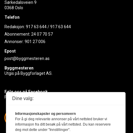
Sørkedalsveien 9
0368 Oslo
Telefon
Redaksjon:
917 63 644
/
917 63 644
Abonnement:
24 07 70 57
Annonser:
901 27 006
Epost
post@byggmesteren.as
Byggmesteren
Utgis på Byggforlaget AS.
Følg oss på Facebook
Få med deg det siste innen byggebransjen
Dine valg:
Informasjonskapsler og personvern
For å gi deg relevante annonser på vårt nettsted bruker vi
informasjon fra ditt besøk på vårt nettsted. Du kan reservere
deg mot dette under "Innstillinger".