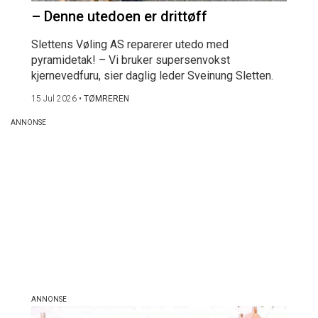
– Denne utedoen er drittøff
Slettens Vøling AS reparerer utedo med
pyramidetak! – Vi bruker supersenvokst
kjernevedfuru, sier daglig leder Sveinung Sletten.
15 Jul 2026
•
TØMREREN