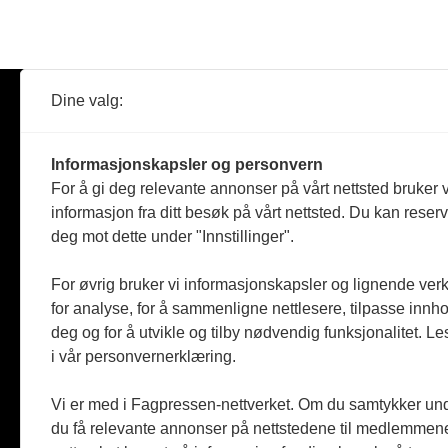
Dine valg:
Abonner
Nyheter
Tømreren
Informasjonskapsler og personvern
Reportasje
For å gi deg relevante annonser på vårt nettsted bruker v
Produkter
informasjon fra ditt besøk på vårt nettsted. Du kan reser
Kommenta
deg mot dette under "Innstillinger".
Magasiner
Jobbmark
For øvrig bruker vi informasjonskapsler og lignende ver
for analyse, for å sammenligne nettlesere, tilpasse innhol
deg og for å utvikle og tilby nødvendig funksjonalitet. L
i vår personvernerklæring.
Vi er med i Fagpressen-nettverket. Om du samtykker unde
du få relevante annonser på nettstedene til medlemmene