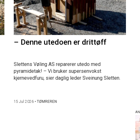
– Denne utedoen er drittøff
Slettens Vøling AS reparerer utedo med
pyramidetak! – Vi bruker supersenvokst
kjernevedfuru, sier daglig leder Sveinung Sletten.
15 Jul 2026
•
TØMREREN