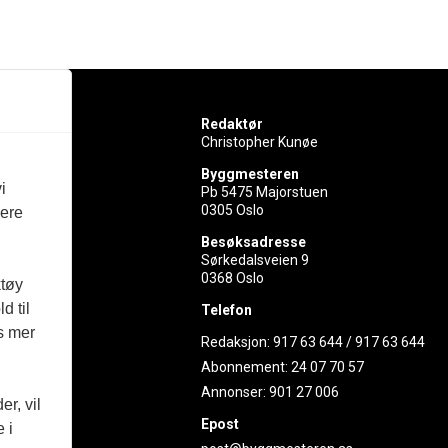
Redaktør
Christopher Kunøe
Byggmesteren
i
Pb 5475 Majorstuen
0305 Oslo
vere
rer
Besøksadresse
Sørkedalsveien 9
ed
0368 Oslo
ktøy
d til
Telefon
es mer
Redaksjon:
917 63 644
/
917 63 644
Abonnement:
24 07 70 57
Annonser:
901 27 006
r, vil
Epost
 i