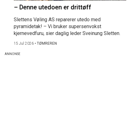
– Denne utedoen er drittøff
Slettens Vøling AS reparerer utedo med
pyramidetak! – Vi bruker supersenvokst
kjernevedfuru, sier daglig leder Sveinung Sletten.
15 Jul 2026
•
TØMREREN