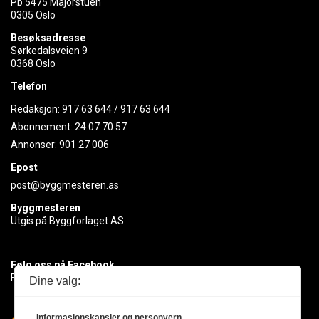
Pb 5475 Majorstuen
0305 Oslo
Besøksadresse
Sørkedalsveien 9
0368 Oslo
Telefon
Redaksjon:
917 63 644
/
917 63 644
Abonnement:
24 07 70 57
Annonser:
901 27 006
Epost
post@byggmesteren.as
Byggmesteren
Utgis på Byggforlaget AS.
Følg oss på Facebook
Få med deg det siste innen byggebransjen
Dine valg:
Informasjonskapsler og personvern