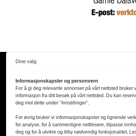
Dine valg:
Abonner
Nyheter
Tømreren
Informasjonskapsler og personvern
Reportasje
For å gi deg relevante annonser på vårt nettsted bruker v
Produkter
informasjon fra ditt besøk på vårt nettsted. Du kan reser
Kommenta
deg mot dette under "Innstillinger".
Magasiner
Jobbmark
For øvrig bruker vi informasjonskapsler og lignende ver
for analyse, for å sammenligne nettlesere, tilpasse innhol
deg og for å utvikle og tilby nødvendig funksjonalitet. L