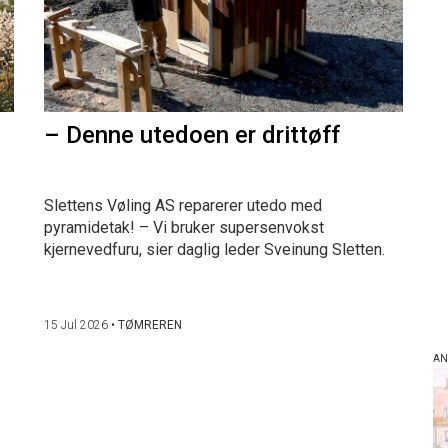
– Denne utedoen er drittøff
Slettens Vøling AS reparerer utedo med
pyramidetak! – Vi bruker supersenvokst
kjernevedfuru, sier daglig leder Sveinung Sletten.
15 Jul 2026
•
TØMREREN