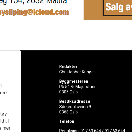
Redaktør
Christopher Kunøe
Byggmesteren
i
Pb 5475 Majorstuen
0305 Oslo
vere
rer
Besøksadresse
Sørkedalsveien 9
ed
0368 Oslo
ktøy
d til
Telefon
es mer
Redaksjon:
917 63 644
/
917 63 644