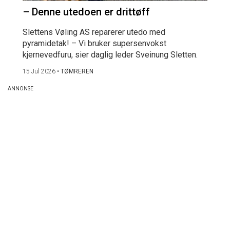
– Denne utedoen er drittøff
Slettens Vøling AS reparerer utedo med
pyramidetak! – Vi bruker supersenvokst
kjernevedfuru, sier daglig leder Sveinung Sletten.
15 Jul 2026
•
TØMREREN