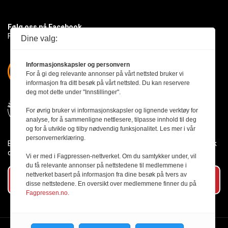
Følg oss på Facebook
Få med deg det siste innen byggebransjen
Dine valg:
Informasjonskapsler og personvern
For å gi deg relevante annonser på vårt nettsted bruker vi
informasjon fra ditt besøk på vårt nettsted. Du kan reservere
deg mot dette under "Innstillinger".
For øvrig bruker vi informasjonskapsler og lignende verktøy for
analyse, for å sammenligne nettlesere, tilpasse innhold til deg
og for å utvikle og tilby nødvendig funksjonalitet. Les mer i vår
personvernerklæring.
Byggmesteren følger Vær Varsom-plakaten og presseetikken slik
den er nedfelt i Redaktørplakaten.
Vi er med i Fagpressen-nettverket. Om du samtykker under, vil
du få relevante annonser på nettstedene til medlemmene i
nettverket basert på informasjon fra dine besøk på tvers av
Abonner på vårt nyhetsbrev
disse nettstedene. En oversikt over medlemmene finner du på
Fagpressen.no.