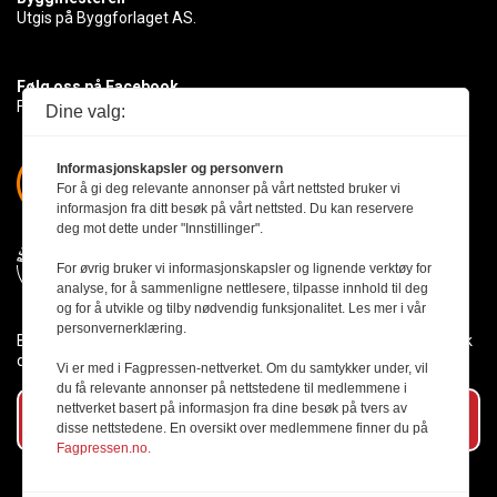
Utgis på Byggforlaget AS.
Følg oss på Facebook
Få med deg det siste innen byggebransjen
Dine valg:
Informasjonskapsler og personvern
For å gi deg relevante annonser på vårt nettsted bruker vi
informasjon fra ditt besøk på vårt nettsted. Du kan reservere
deg mot dette under "Innstillinger".
For øvrig bruker vi informasjonskapsler og lignende verktøy for
analyse, for å sammenligne nettlesere, tilpasse innhold til deg
og for å utvikle og tilby nødvendig funksjonalitet. Les mer i vår
personvernerklæring.
Byggmesteren følger Vær Varsom-plakaten og presseetikken slik
den er nedfelt i Redaktørplakaten.
Vi er med i Fagpressen-nettverket. Om du samtykker under, vil
du få relevante annonser på nettstedene til medlemmene i
nettverket basert på informasjon fra dine besøk på tvers av
Abonner på vårt nyhetsbrev
disse nettstedene. En oversikt over medlemmene finner du på
Fagpressen.no.