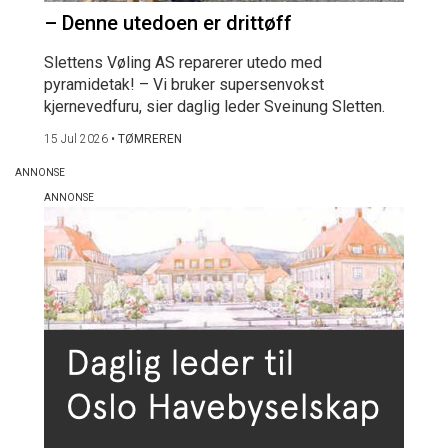
– Denne utedoen er drittøff
Slettens Vøling AS reparerer utedo med
pyramidetak! – Vi bruker supersenvokst
kjernevedfuru, sier daglig leder Sveinung Sletten.
15 Jul 2026
•
TØMREREN