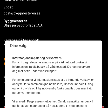
Epost
post@byggmesteren.as
Byggmesteren
Utgis på Byggforlaget AS.
Følg oss på Facebook
Få med deg det siste innen byggebransjen
Dine valg:
Informasjonskapsler og personvern
For å gi deg relevante annonser på vårt nettsted bruker vi
informasjon fra ditt besøk på vårt nettsted. Du kan reservere
deg mot dette under "Innstillinger".
For øvrig bruker vi informasjonskapsler og lignende verktøy for
analyse, for å sammenligne nettlesere, tilpasse innhold til deg
og for å utvikle og tilby nødvendig funksjonalitet. Les mer i vår
personvernerklæring.
Byggmesteren følger Vær Varsom-plakaten og presseetikken slik
den er nedfelt i Redaktørplakaten.
Vi er med i Fagpressen-nettverket. Om du samtykker under, vil
du få relevante annonser på nettstedene til medlemmene i