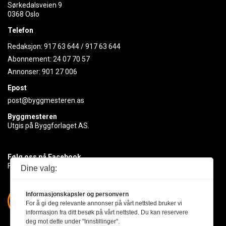
Sørkedalsveien 9
0368 Oslo
Telefon
Redaksjon:
917 63 644
/
917 63 644
Abonnement:
24 07 70 57
Annonser:
901 27 006
Epost
post@byggmesteren.as
Byggmesteren
Utgis på Byggforlaget AS.
Følg oss på Facebook
Få med deg det siste innen byggebransjen
Dine valg:
Informasjonskapsler og personvern
For å gi deg relevante annonser på vårt nettsted bruker vi
informasjon fra ditt besøk på vårt nettsted. Du kan reservere
deg mot dette under "Innstillinger".