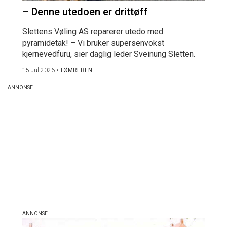
– Denne utedoen er drittøff
Slettens Vøling AS reparerer utedo med
pyramidetak! – Vi bruker supersenvokst
kjernevedfuru, sier daglig leder Sveinung Sletten.
15 Jul 2026
•
TØMREREN