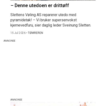
– Denne utedoen er drittøff
Slettens Vøling AS reparerer utedo med
pyramidetak! – Vi bruker supersenvokst
kjernevedfuru, sier daglig leder Sveinung Sletten.
15 Jul 2026
•
TØMREREN