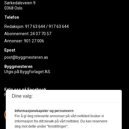
Sørkedalsveien 9
0368 Oslo
Telefon
Redaksjon:
917 63 644
/
917 63 644
Abonnement:
24 07 70 57
Annonser:
901 27 006
Epost
post@byggmesteren.as
Byggmesteren
Utgis på Byggforlaget AS.
Følg oss på Facebook
Få med deg det siste innen byggebransjen
Dine valg:
Informasjonskapsler og personvern
For å gi deg relevante annonser på vårt nettsted bruker vi
informasjon fra ditt besøk på vårt nettsted. Du kan reservere
deg mot dette under "Innstillinger".