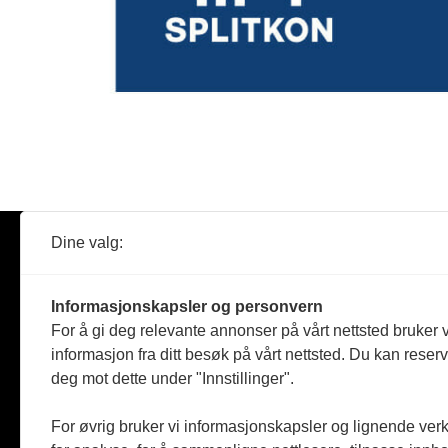
Dine valg:
Abonner
Nyheter
Tømreren
Informasjonskapsler og personvern
Reportasje
For å gi deg relevante annonser på vårt nettsted bruker v
Produkter
informasjon fra ditt besøk på vårt nettsted. Du kan reser
Kommenta
deg mot dette under "Innstillinger".
Magasiner
Jobbmark
For øvrig bruker vi informasjonskapsler og lignende ver