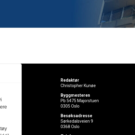
Redaktør
Christopher Kunøe
Byggmesteren
i
Pb 5475 Majorstuen
0305 Oslo
vere
rer
Besøksadresse
Sørkedalsveien 9
ed
0368 Oslo
ktøy