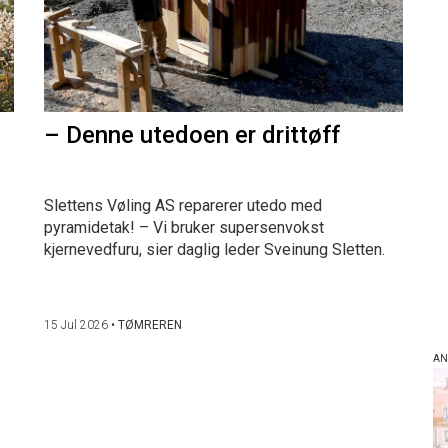
– Denne utedoen er drittøff
Slettens Vøling AS reparerer utedo med
pyramidetak! – Vi bruker supersenvokst
kjernevedfuru, sier daglig leder Sveinung Sletten.
15 Jul 2026
•
TØMREREN