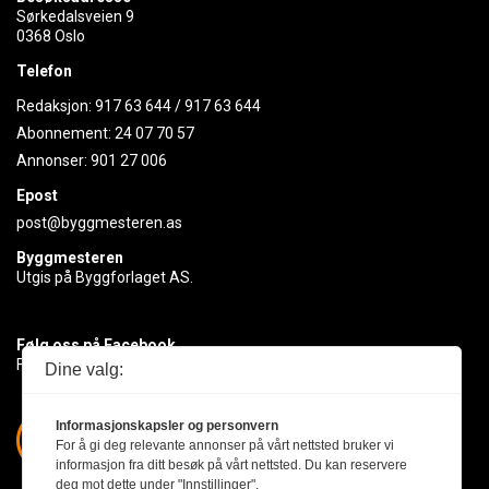
Sørkedalsveien 9
0368 Oslo
Telefon
Redaksjon:
917 63 644
/
917 63 644
Abonnement:
24 07 70 57
Annonser:
901 27 006
Epost
post@byggmesteren.as
Byggmesteren
Utgis på Byggforlaget AS.
Følg oss på Facebook
Få med deg det siste innen byggebransjen
Dine valg:
Informasjonskapsler og personvern
For å gi deg relevante annonser på vårt nettsted bruker vi
informasjon fra ditt besøk på vårt nettsted. Du kan reservere
deg mot dette under "Innstillinger".