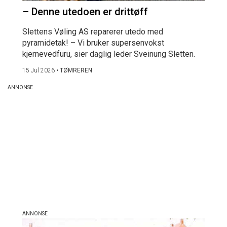
– Denne utedoen er drittøff
Slettens Vøling AS reparerer utedo med
pyramidetak! – Vi bruker supersenvokst
kjernevedfuru, sier daglig leder Sveinung Sletten.
15 Jul 2026
•
TØMREREN