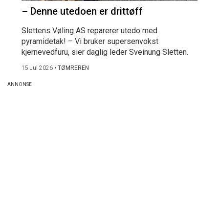
– Denne utedoen er drittøff
Slettens Vøling AS reparerer utedo med
pyramidetak! – Vi bruker supersenvokst
kjernevedfuru, sier daglig leder Sveinung Sletten.
15 Jul 2026
•
TØMREREN