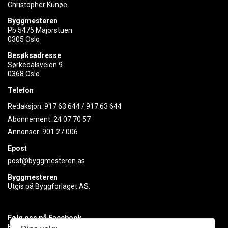
Christopher Kunøe
Byggmesteren
Pb 5475 Majorstuen
0305 Oslo
Besøksadresse
Sørkedalsveien 9
0368 Oslo
Telefon
Redaksjon:
917 63 644
/
917 63 644
Abonnement:
24 07 70 57
Annonser:
901 27 006
Epost
post@byggmesteren.as
Byggmesteren
Utgis på Byggforlaget AS.
Følg oss på Facebook
Få med deg det siste innen byggebransjen