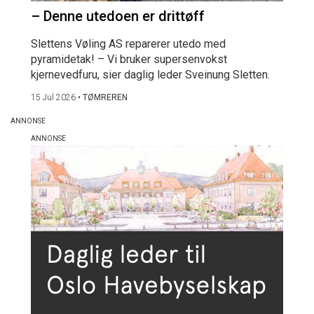
– Denne utedoen er drittøff
Slettens Vøling AS reparerer utedo med
pyramidetak! – Vi bruker supersenvokst
kjernevedfuru, sier daglig leder Sveinung Sletten.
15 Jul 2026
•
TØMREREN