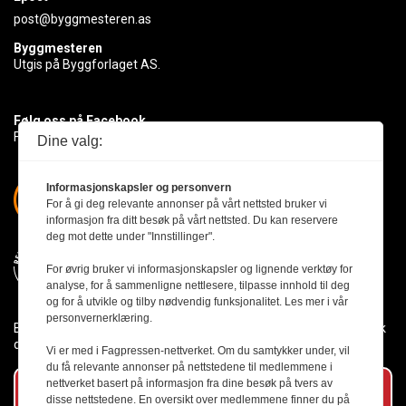
post@byggmesteren.as
Byggmesteren
Utgis på Byggforlaget AS.
Følg oss på Facebook
Få med deg det siste innen byggebransjen
Dine valg:
Informasjonskapsler og personvern
For å gi deg relevante annonser på vårt nettsted bruker vi
informasjon fra ditt besøk på vårt nettsted. Du kan reservere
deg mot dette under "Innstillinger".
For øvrig bruker vi informasjonskapsler og lignende verktøy for
analyse, for å sammenligne nettlesere, tilpasse innhold til deg
og for å utvikle og tilby nødvendig funksjonalitet. Les mer i vår
personvernerklæring.
Byggmesteren følger Vær Varsom-plakaten og presseetikken slik
den er nedfelt i Redaktørplakaten.
Vi er med i Fagpressen-nettverket. Om du samtykker under, vil
du få relevante annonser på nettstedene til medlemmene i
nettverket basert på informasjon fra dine besøk på tvers av
Abonner på vårt nyhetsbrev
disse nettstedene. En oversikt over medlemmene finner du på