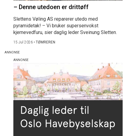
– Denne utedoen er drittøff
Slettens Vøling AS reparerer utedo med
pyramidetak! – Vi bruker supersenvokst
kjernevedfuru, sier daglig leder Sveinung Sletten.
15 Jul 2026
•
TØMREREN