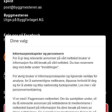
Epost
post@byggmesteren.as
Byggmesteren
Utgis på Byggforlaget AS.
Følg oss på Facebook
Få med deg det siste innen byggebransjen
Dine valg:
Informasjonskapsler og personvern
For å gi deg relevante annonser på vårt nettsted bruker vi
informasjon fra ditt besøk på vårt nettsted. Du kan reservere
deg mot dette under "Innstillinger".
For øvrig bruker vi informasjonskapsler og lignende verktøy for
analyse, for å sammenligne nettlesere, tilpasse innhold til deg
og for å utvikle og tilby nødvendig funksjonalitet. Les mer i vår
personvernerklæring.
Byggmesteren følger Vær Varsom-plakaten og presseetikken slik
den er nedfelt i Redaktørplakaten.
Vi er med i Fagpressen-nettverket. Om du samtykker under, vil
du få relevante annonser på nettstedene til medlemmene i
nettverket basert på informasjon fra dine besøk på tvers av
Abonner på vårt nyhetsbrev