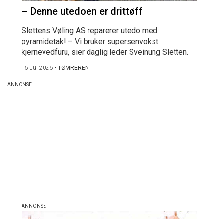
– Denne utedoen er drittøff
Slettens Vøling AS reparerer utedo med
pyramidetak! – Vi bruker supersenvokst
kjernevedfuru, sier daglig leder Sveinung Sletten.
15 Jul 2026
•
TØMREREN