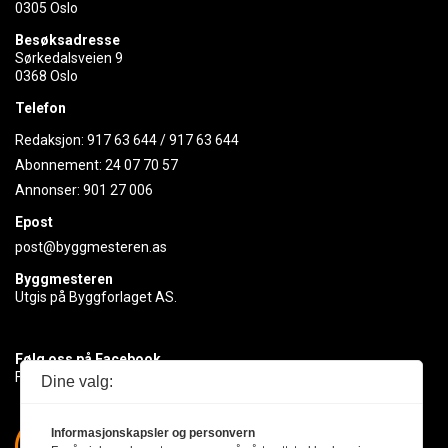
0305 Oslo
Besøksadresse
Sørkedalsveien 9
0368 Oslo
Telefon
Redaksjon:
917 63 644
/
917 63 644
Abonnement:
24 07 70 57
Annonser:
901 27 006
Epost
post@byggmesteren.as
Byggmesteren
Utgis på Byggforlaget AS.
Følg oss på Facebook
Få med deg det siste innen byggebransjen
Dine valg:
Informasjonskapsler og personvern