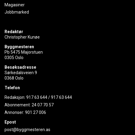
Magasiner
Jobbmarked
Redaktør
Christopher Kunøe
Byggmesteren
Pb 5475 Majorstuen
0305 Oslo
Besøksadresse
Sørkedalsveien 9
0368 Oslo
Telefon
Redaksjon:
917 63 644
/
917 63 644
Abonnement:
24 07 70 57
Annonser:
901 27 006
Epost
post@byggmesteren.as