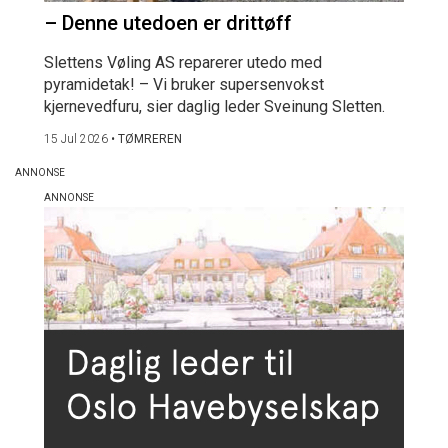
– Denne utedoen er drittøff
Slettens Vøling AS reparerer utedo med
pyramidetak! – Vi bruker supersenvokst
kjernevedfuru, sier daglig leder Sveinung Sletten.
15 Jul 2026
•
TØMREREN