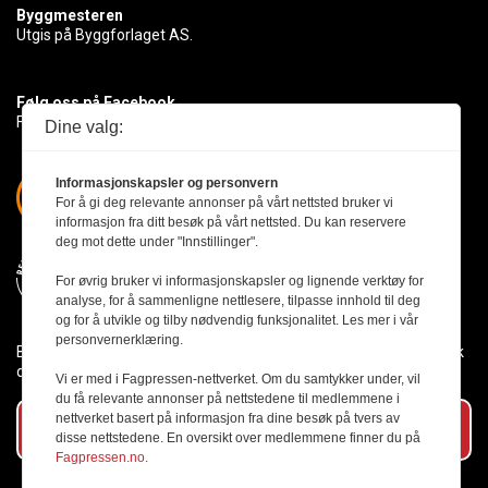
Byggmesteren
Utgis på Byggforlaget AS.
Følg oss på Facebook
Få med deg det siste innen byggebransjen
Dine valg:
Informasjonskapsler og personvern
For å gi deg relevante annonser på vårt nettsted bruker vi
informasjon fra ditt besøk på vårt nettsted. Du kan reservere
deg mot dette under "Innstillinger".
For øvrig bruker vi informasjonskapsler og lignende verktøy for
analyse, for å sammenligne nettlesere, tilpasse innhold til deg
og for å utvikle og tilby nødvendig funksjonalitet. Les mer i vår
personvernerklæring.
Byggmesteren følger Vær Varsom-plakaten og presseetikken slik
den er nedfelt i Redaktørplakaten.
Vi er med i Fagpressen-nettverket. Om du samtykker under, vil
du få relevante annonser på nettstedene til medlemmene i
nettverket basert på informasjon fra dine besøk på tvers av
Abonner på vårt nyhetsbrev
disse nettstedene. En oversikt over medlemmene finner du på
Fagpressen.no.