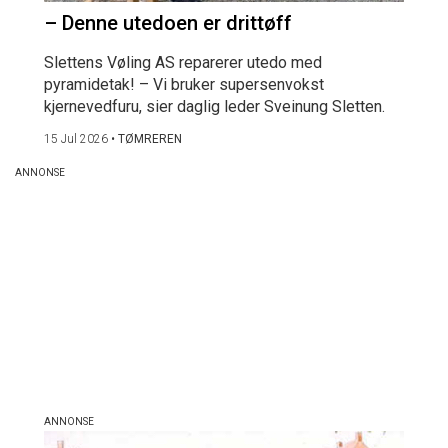
– Denne utedoen er drittøff
Slettens Vøling AS reparerer utedo med
pyramidetak! – Vi bruker supersenvokst
kjernevedfuru, sier daglig leder Sveinung Sletten.
15 Jul 2026
•
TØMREREN