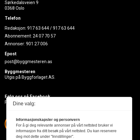
Sørkedalsveien 9
0368 Oslo
Telefon
Redaksjon:
917 63 644
/
917 63 644
Abonnement:
24 07 70 57
Annonser:
901 27 006
Epost
post@byggmesteren.as
Byggmesteren
Utgis på Byggforlaget AS.
Følg oss på Facebook
Få med deg det siste innen byggebransjen
Dine valg:
Informasjonskapsler og personvern
For å gi deg relevante annonser på vårt nettsted bruker vi
informasjon fra ditt besøk på vårt nettsted. Du kan reservere
deg mot dette under "Innstillinger".