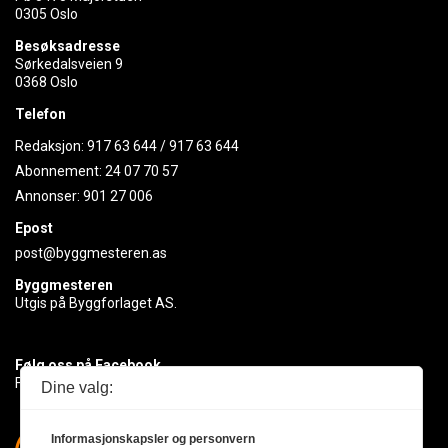
0305 Oslo
Besøksadresse
Sørkedalsveien 9
0368 Oslo
Telefon
Redaksjon:
917 63 644
/
917 63 644
Abonnement:
24 07 70 57
Annonser:
901 27 006
Epost
post@byggmesteren.as
Byggmesteren
Utgis på Byggforlaget AS.
Følg oss på Facebook
Få med deg det siste innen byggebransjen
Dine valg:
Informasjonskapsler og personvern