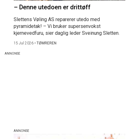
– Denne utedoen er drittøff
Slettens Vøling AS reparerer utedo med
pyramidetak! – Vi bruker supersenvokst
kjernevedfuru, sier daglig leder Sveinung Sletten.
15 Jul 2026
•
TØMREREN