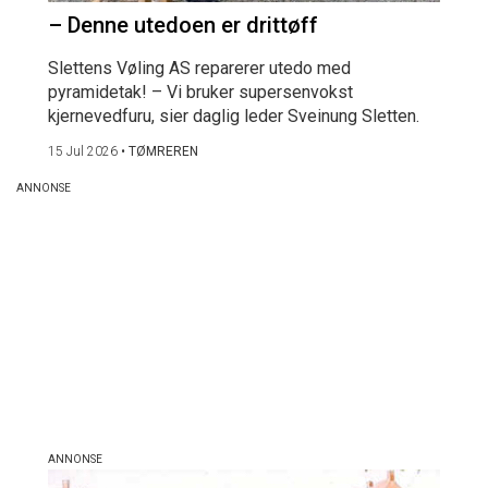
– Denne utedoen er drittøff
Slettens Vøling AS reparerer utedo med
pyramidetak! – Vi bruker supersenvokst
kjernevedfuru, sier daglig leder Sveinung Sletten.
15 Jul 2026
•
TØMREREN