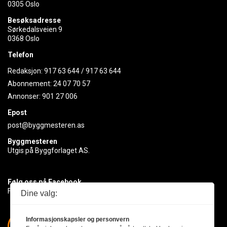
0305 Oslo
Besøksadresse
Sørkedalsveien 9
0368 Oslo
Telefon
Redaksjon:
917 63 644
/
917 63 644
Abonnement:
24 07 70 57
Annonser:
901 27 006
Epost
post@byggmesteren.as
Byggmesteren
Utgis på Byggforlaget AS.
Følg oss på Facebook
Få med deg det siste innen byggebransjen
Dine valg:
Informasjonskapsler og personvern