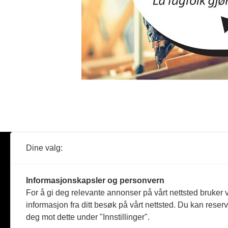
Dine valg:
Abonner
Nyheter
Tømreren
Informasjonskapsler og personvern
Reportasje
For å gi deg relevante annonser på vårt nettsted bruker v
Produkter
informasjon fra ditt besøk på vårt nettsted. Du kan reser
Kommenta
deg mot dette under "Innstillinger".
Magasiner