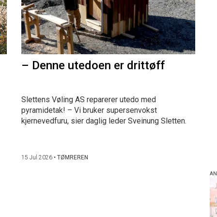
– Denne utedoen er drittøff
Slettens Vøling AS reparerer utedo med
pyramidetak! – Vi bruker supersenvokst
kjernevedfuru, sier daglig leder Sveinung Sletten.
15 Jul 2026
•
TØMREREN