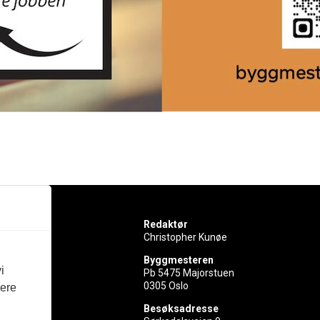
Redaktør
Christopher Kunøe
Byggmesteren
i
Pb 5475 Majorstuen
0305 Oslo
vere
rer
Besøksadresse