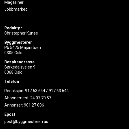
Magasiner
Jobbmarked
Redaktør
Christopher Kunøe
Byggmesteren
Pb 5475 Majorstuen
0305 Oslo
Besøksadresse
Sørkedalsveien 9
0368 Oslo
Telefon
Redaksjon:
917 63 644
/
917 63 644
Abonnement:
24 07 70 57
Annonser:
901 27 006
Epost
post@byggmesteren.as