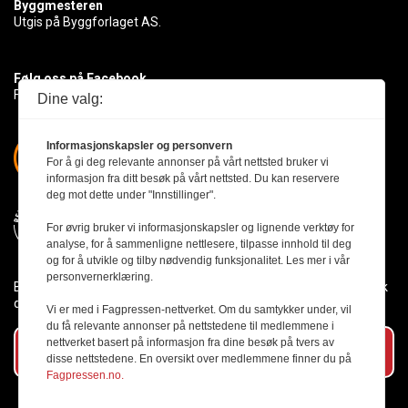
Byggmesteren
Utgis på Byggforlaget AS.
Følg oss på Facebook
Få med deg det siste innen byggebransjen
Dine valg:
Informasjonskapsler og personvern
For å gi deg relevante annonser på vårt nettsted bruker vi
informasjon fra ditt besøk på vårt nettsted. Du kan reservere
deg mot dette under "Innstillinger".
For øvrig bruker vi informasjonskapsler og lignende verktøy for
analyse, for å sammenligne nettlesere, tilpasse innhold til deg
og for å utvikle og tilby nødvendig funksjonalitet. Les mer i vår
personvernerklæring.
Byggmesteren følger Vær Varsom-plakaten og presseetikken slik
den er nedfelt i Redaktørplakaten.
Vi er med i Fagpressen-nettverket. Om du samtykker under, vil
du få relevante annonser på nettstedene til medlemmene i
nettverket basert på informasjon fra dine besøk på tvers av
Abonner på vårt nyhetsbrev
disse nettstedene. En oversikt over medlemmene finner du på
Fagpressen.no.