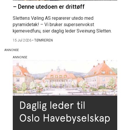
– Denne utedoen er drittøff
Slettens Vøling AS reparerer utedo med
pyramidetak! – Vi bruker supersenvokst
kjernevedfuru, sier daglig leder Sveinung Sletten.
15 Jul 2026
•
TØMREREN