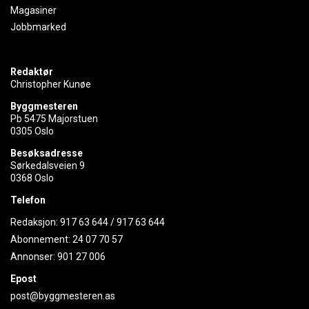
Magasiner
Jobbmarked
Redaktør
Christopher Kunøe
Byggmesteren
Pb 5475 Majorstuen
0305 Oslo
Besøksadresse
Sørkedalsveien 9
0368 Oslo
Telefon
Redaksjon:
917 63 644
/
917 63 644
Abonnement:
24 07 70 57
Annonser:
901 27 006
Epost
post@byggmesteren.as