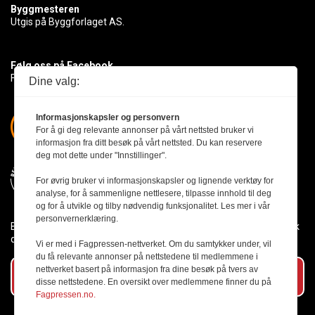
Byggmesteren
Utgis på Byggforlaget AS.
Følg oss på Facebook
Få med deg det siste innen byggebransjen
Dine valg:
Informasjonskapsler og personvern
For å gi deg relevante annonser på vårt nettsted bruker vi
informasjon fra ditt besøk på vårt nettsted. Du kan reservere
deg mot dette under "Innstillinger".
For øvrig bruker vi informasjonskapsler og lignende verktøy for
analyse, for å sammenligne nettlesere, tilpasse innhold til deg
og for å utvikle og tilby nødvendig funksjonalitet. Les mer i vår
personvernerklæring.
Byggmesteren følger Vær Varsom-plakaten og presseetikken slik
den er nedfelt i Redaktørplakaten.
Vi er med i Fagpressen-nettverket. Om du samtykker under, vil
du få relevante annonser på nettstedene til medlemmene i
nettverket basert på informasjon fra dine besøk på tvers av
Abonner på vårt nyhetsbrev
disse nettstedene. En oversikt over medlemmene finner du på
Fagpressen.no.