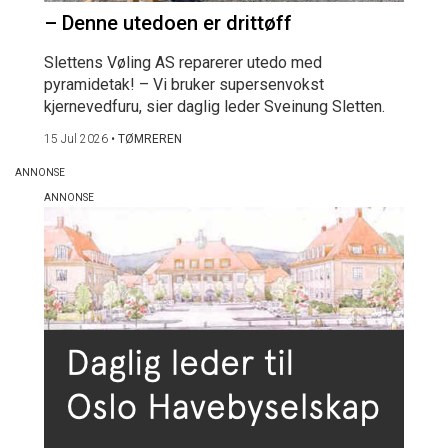
– Denne utedoen er drittøff
Slettens Vøling AS reparerer utedo med
pyramidetak! – Vi bruker supersenvokst
kjernevedfuru, sier daglig leder Sveinung Sletten.
15 Jul 2026
•
TØMREREN