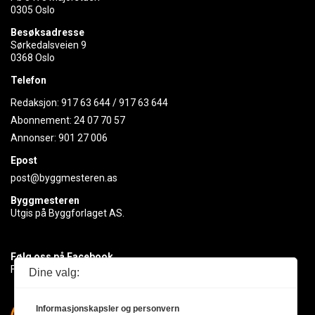
0305 Oslo
Besøksadresse
Sørkedalsveien 9
0368 Oslo
Telefon
Redaksjon:
917 63 644
/
917 63 644
Abonnement:
24 07 70 57
Annonser:
901 27 006
Epost
post@byggmesteren.as
Byggmesteren
Utgis på Byggforlaget AS.
Følg oss på Facebook
Få med deg det siste innen byggebransjen
Dine valg:
Informasjonskapsler og personvern