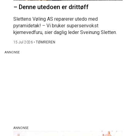
– Denne utedoen er drittøff
Slettens Vøling AS reparerer utedo med
pyramidetak! – Vi bruker supersenvokst
kjernevedfuru, sier daglig leder Sveinung Sletten.
15 Jul 2026
•
TØMREREN