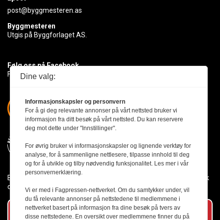
post@byggmesteren.as
Byggmesteren
Utgis på Byggforlaget AS.
Følg oss på Facebook
Få med deg det siste innen byggebransjen
Dine valg:
Informasjonskapsler og personvern
For å gi deg relevante annonser på vårt nettsted bruker vi
informasjon fra ditt besøk på vårt nettsted. Du kan reservere
deg mot dette under "Innstillinger".
For øvrig bruker vi informasjonskapsler og lignende verktøy for
analyse, for å sammenligne nettlesere, tilpasse innhold til deg
og for å utvikle og tilby nødvendig funksjonalitet. Les mer i vår
personvernerklæring.
Byggmesteren følger Vær Varsom-plakaten og presseetikken slik
den er nedfelt i Redaktørplakaten.
Vi er med i Fagpressen-nettverket. Om du samtykker under, vil
du få relevante annonser på nettstedene til medlemmene i
nettverket basert på informasjon fra dine besøk på tvers av
Abonner på vårt nyhetsbrev
disse nettstedene. En oversikt over medlemmene finner du på