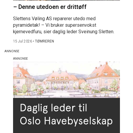
– Denne utedoen er drittøff
Slettens Vøling AS reparerer utedo med
pyramidetak! – Vi bruker supersenvokst
kjernevedfuru, sier daglig leder Sveinung Sletten.
15 Jul 2026
•
TØMREREN