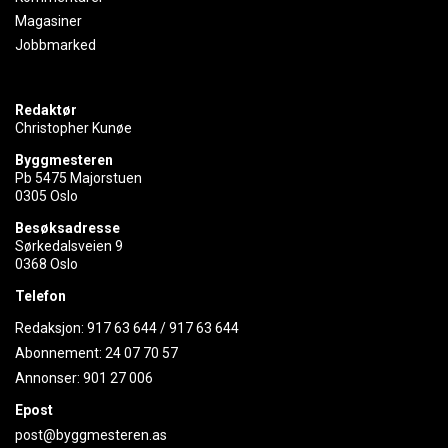
Magasiner
Jobbmarked
Redaktør
Christopher Kunøe
Byggmesteren
Pb 5475 Majorstuen
0305 Oslo
Besøksadresse
Sørkedalsveien 9
0368 Oslo
Telefon
Redaksjon:
917 63 644
/
917 63 644
Abonnement:
24 07 70 57
Annonser:
901 27 006
Epost
post@byggmesteren.as