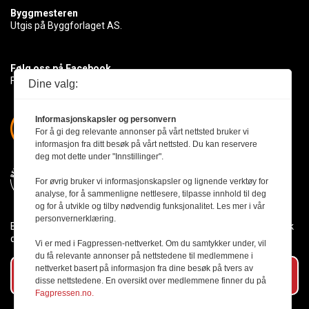
Byggmesteren
Utgis på Byggforlaget AS.
Følg oss på Facebook
Få med deg det siste innen byggebransjen
Dine valg:
Informasjonskapsler og personvern
For å gi deg relevante annonser på vårt nettsted bruker vi
informasjon fra ditt besøk på vårt nettsted. Du kan reservere
deg mot dette under "Innstillinger".
For øvrig bruker vi informasjonskapsler og lignende verktøy for
analyse, for å sammenligne nettlesere, tilpasse innhold til deg
og for å utvikle og tilby nødvendig funksjonalitet. Les mer i vår
personvernerklæring.
Byggmesteren følger Vær Varsom-plakaten og presseetikken slik
den er nedfelt i Redaktørplakaten.
Vi er med i Fagpressen-nettverket. Om du samtykker under, vil
du få relevante annonser på nettstedene til medlemmene i
nettverket basert på informasjon fra dine besøk på tvers av
Abonner på vårt nyhetsbrev
disse nettstedene. En oversikt over medlemmene finner du på
Fagpressen.no.