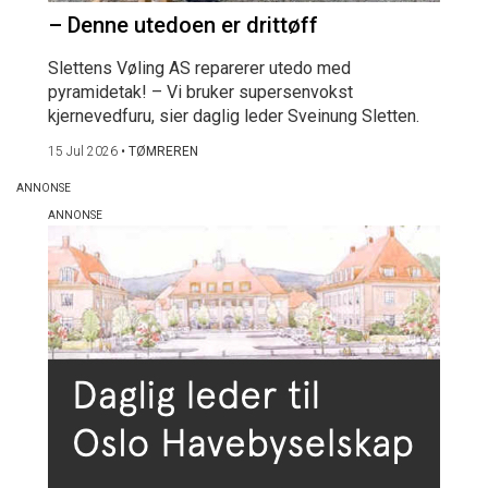
– Denne utedoen er drittøff
Slettens Vøling AS reparerer utedo med
pyramidetak! – Vi bruker supersenvokst
kjernevedfuru, sier daglig leder Sveinung Sletten.
15 Jul 2026
•
TØMREREN