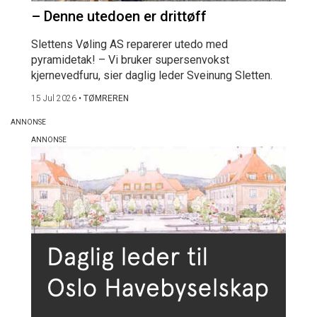
– Denne utedoen er drittøff
Slettens Vøling AS reparerer utedo med
pyramidetak! – Vi bruker supersenvokst
kjernevedfuru, sier daglig leder Sveinung Sletten.
15 Jul 2026
•
TØMREREN