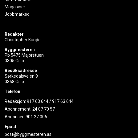
Magasiner
Jobbmarked
Redaktør
Christopher Kunøe
Byggmesteren
Pb 5475 Majorstuen
0305 Oslo
Besøksadresse
Sørkedalsveien 9
0368 Oslo
Telefon
Redaksjon:
917 63 644
/
917 63 644
Abonnement:
24 07 70 57
Annonser:
901 27 006
Epost
post@byggmesteren.as