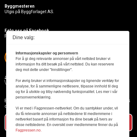
Byggmesteren
Utgis på Byggforlaget AS.
Følg oss på Facebook
Få med deg det siste innen byggebransjen
Dine valg:
Informasjonskapsler og personvern
For å gi deg relevante annonser på vårt nettsted bruker vi
informasjon fra ditt besøk på vårt nettsted. Du kan reservere
deg mot dette under "Innstillinger".
For øvrig bruker vi informasjonskapsler og lignende verktøy for
analyse, for å sammenligne nettlesere, tilpasse innhold til deg
og for å utvikle og tilby nødvendig funksjonalitet. Les mer i vår
personvernerklæring.
Byggmesteren følger Vær Varsom-plakaten og presseetikken slik
den er nedfelt i Redaktørplakaten.
Vi er med i Fagpressen-nettverket. Om du samtykker under, vil
du få relevante annonser på nettstedene til medlemmene i
nettverket basert på informasjon fra dine besøk på tvers av
Abonner på vårt nyhetsbrev
disse nettstedene. En oversikt over medlemmene finner du på
Fagpressen.no.